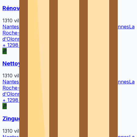
Rénovation de toiture
1310
villes
Nantes
Rennes
Angers
La Rochelle
Saint-Nazaire
Vannes
La
Roche-sur-Yon
Cholet
Saint-Herblain
Les Sables-
d'Olonne
Laval
Rezé
+
1298
autres villes →
Nettoyage et démoussage de toiture
1310
villes
Nantes
Rennes
Angers
La Rochelle
Saint-Nazaire
Vannes
La
Roche-sur-Yon
Cholet
Saint-Herblain
Les Sables-
d'Olonne
Laval
Rezé
+
1298
autres villes →
Zinguerie et gouttières
1310
villes
Nantes
Rennes
Angers
La Rochelle
Saint-Nazaire
Vannes
La