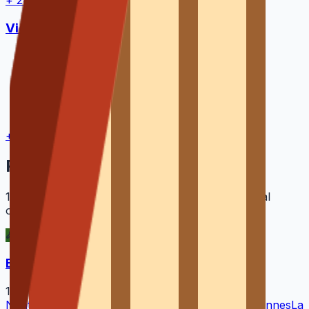
Vienne
(
86
)
9
Les Trois-Moutiers
(
86120
)
Bournand
(
86120
)
Roiffé
(
86120
)
Mouterre-Silly
(
86200
)
Morton
(
86120
)
+
4
autres villes →
Pages par expertise et ville
11 790
pages dédiées pour un référencement local
optimal
Bardage de façade
1310
villes
Nantes
Rennes
Angers
La Rochelle
Saint-Nazaire
Vannes
La