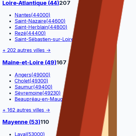
Loire-Atlantique
(
44
)
207
Nantes
(
44000
)
Saint-Nazaire
(
44600
)
Saint-Herblain
(
44800
)
Rezé
(
44400
)
Saint-Sébastien-sur-Loire
(
44230
)
+
202
autres villes →
Maine-et-Loire
(
49
)
167
Angers
(
49000
)
Cholet
(
49300
)
Saumur
(
49400
)
Sèvremoine
(
49230
)
Beaupréau-en-Mauges
(
49110
)
+
162
autres villes →
Mayenne
(
53
)
110
Laval
(
53000
)