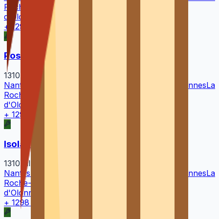
Roche-sur-Yon
Cholet
Saint-Herblain
Les Sables-
d'Olonne
Laval
Rezé
+
1298
autres villes →
Pose et remplacement de Velux
1310
villes
Nantes
Rennes
Angers
La Rochelle
Saint-Nazaire
Vannes
La
Roche-sur-Yon
Cholet
Saint-Herblain
Les Sables-
d'Olonne
Laval
Rezé
+
1298
autres villes →
Isolation de toiture et combles
1310
villes
Nantes
Rennes
Angers
La Rochelle
Saint-Nazaire
Vannes
La
Roche-sur-Yon
Cholet
Saint-Herblain
Les Sables-
d'Olonne
Laval
Rezé
+
1298
autres villes →