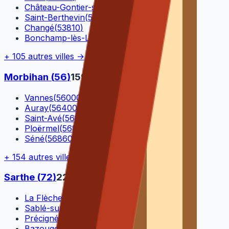
Château-Gontier-sur-Mayenne
(
53200
)
Saint-Berthevin
(
53940
)
Changé
(
53810
)
Bonchamp-lès-Laval
(
53960
)
+
105
autres villes →
Morbihan
(
56
)
159
Vannes
(
56000
)
Auray
(
56400
)
Saint-Avé
(
56890
)
Ploërmel
(
56800
)
Séné
(
56860
)
+
154
autres villes →
Sarthe
(
72
)
22
La Flèche
(
72200
)
Sablé-sur-Sarthe
(
72300
)
Précigné
(
72300
)
Bazouges Cré sur Loir
(
72200
)