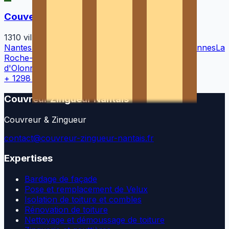
Couverture et toiture neuve
1310
villes
Nantes
Rennes
Angers
La Rochelle
Saint-Nazaire
Vannes
La
Roche-sur-Yon
Cholet
Saint-Herblain
Les Sables-
d'Olonne
Laval
Rezé
+
1298
autres villes →
Couvreur Zingueur Nantais
Couvreur & Zingueur
contact@couvreur-zingueur-nantais.fr
Expertises
Bardage de façade
Pose et remplacement de Velux
Isolation de toiture et combles
Rénovation de toiture
Nettoyage et démoussage de toiture