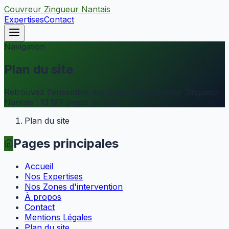
Couvreur Zingueur Nantais
Expertises
Contact
Navigation
Plan du site
Retrouvez l'ensemble des pages de
Couvreur Zingueur
Nantais
:
13 127
pages au total.
Plan du site
Pages principales
Accueil
Nos Expertises
Nos Zones d'intervention
À propos
Contact
Mentions Légales
Plan du site