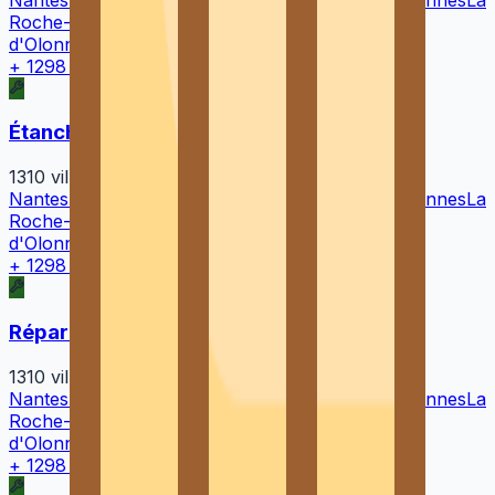
Roche-sur-Yon
Cholet
Saint-Herblain
Les Sables-
d'Olonne
Laval
Rezé
+
1298
autres villes →
Étanchéité et fuites de toiture
1310
villes
Nantes
Rennes
Angers
La Rochelle
Saint-Nazaire
Vannes
La
Roche-sur-Yon
Cholet
Saint-Herblain
Les Sables-
d'Olonne
Laval
Rezé
+
1298
autres villes →
Réparation de toiture
1310
villes
Nantes
Rennes
Angers
La Rochelle
Saint-Nazaire
Vannes
La
Roche-sur-Yon
Cholet
Saint-Herblain
Les Sables-
d'Olonne
Laval
Rezé
+
1298
autres villes →