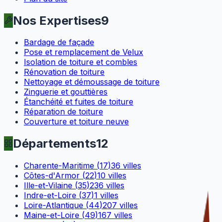
Nos Expertises
9
Bardage de façade
Pose et remplacement de Velux
Isolation de toiture et combles
Rénovation de toiture
Nettoyage et démoussage de toiture
Zinguerie et gouttières
Étanchéité et fuites de toiture
Réparation de toiture
Couverture et toiture neuve
Départements
12
Charente-Maritime
(
17
)
36
villes
Côtes-d'Armor
(
22
)
10
villes
Ille-et-Vilaine
(
35
)
236
villes
Indre-et-Loire
(
37
)
1
villes
Loire-Atlantique
(
44
)
207
villes
Maine-et-Loire
(
49
)
167
villes