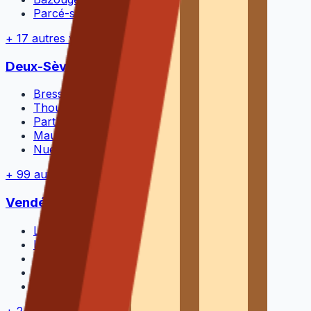
Parcé-sur-Sarthe
(
72300
)
+
17
autres villes →
Deux-Sèvres
(
79
)
104
Bressuire
(
79300
)
Thouars
(
79100
)
Parthenay
(
79200
)
Mauléon
(
79700
)
Nueil-les-Aubiers
(
79250
)
+
99
autres villes →
Vendée
(
85
)
249
La Roche-sur-Yon
(
85000
)
Les Sables-d'Olonne
(
85100
)
Challans
(
85300
)
Montaigu-Vendée
(
85600
)
Les Herbiers
(
85500
)
+
244
autres villes →