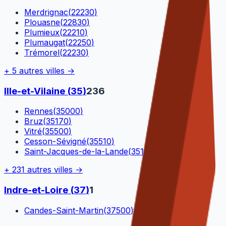
Merdrignac
(
22230
)
Plouasne
(
22830
)
Plumieux
(
22210
)
Plumaugat
(
22250
)
Trémorel
(
22230
)
+
5
autres villes →
Ille-et-Vilaine
(
35
)
236
Rennes
(
35000
)
Bruz
(
35170
)
Vitré
(
35500
)
Cesson-Sévigné
(
35510
)
Saint-Jacques-de-la-Lande
(
35136
)
+
231
autres villes →
Indre-et-Loire
(
37
)
1
Candes-Saint-Martin
(
37500
)