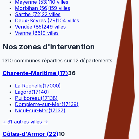
Mayenne
(
53
)
110
villes
Morbihan
(
56
)
159
villes
Sarthe
(
72
)
22
villes
Deux-Sèvres
(
79
)
104
villes
Vendée
(
85
)
249
villes
Vienne
(
86
)
9
villes
Nos zones d'intervention
1310
communes réparties sur
12
départements
Charente-Maritime
(
17
)
36
La Rochelle
(
17000
)
Lagord
(
17140
)
Puilboreau
(
17138
)
Dompierre-sur-Mer
(
17139
)
Nieul-sur-Mer
(
17137
)
+
31
autres villes →
Côtes-d'Armor
(
22
)
10