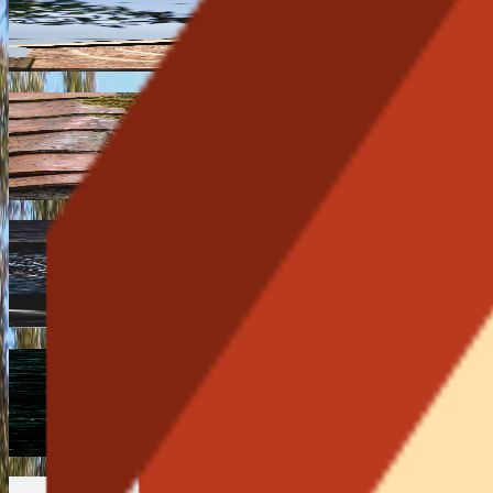
Rénovation complète de votre toiture incluant sous-toiture,
En savoir plus
Nettoyage et démoussage de toiture
Nettoyage haute pression de votre toiture, traitement ant
En savoir plus
Zinguerie et gouttières
Pose et réparation de gouttières zinc, alu et cuivre, fabr
En savoir plus
Étanchéité et fuites de toiture
Diagnostic précis des infiltrations et réparation de fuites d
En savoir plus
Réparation de toiture