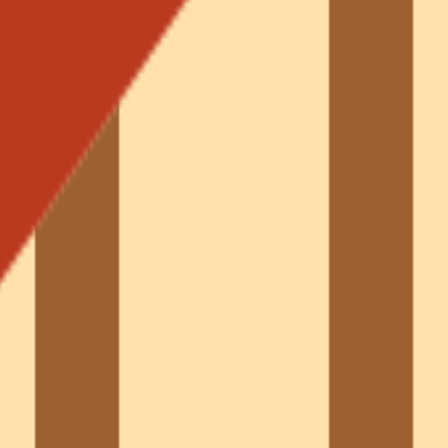
 isolation, ventilation et pose d'une nouvelle couverture da
i-mousse et hydrofuge coloré pour préserver l'étanchéité et
ication sur mesure de chéneaux, rives de toit et bandeaux de
e toiture sur tous types de supports : tuiles, ardoise et toitu