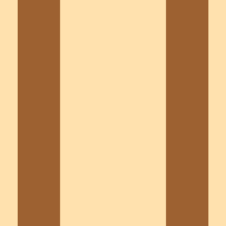
ement de liteaux, recollage de tuiles et consolidation de vo
 la charpente à la couverture pour votre maison à Nantes et
nts
ment dans tout le secteur.