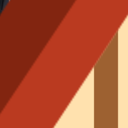
ticuliers et professionnels.
 contre les intempéries et relooking extérieur de votre ma
upe-carreau, habillage intérieur et étanchéité zinc assurés
élioration de la ventilation toiture pour réduire vos factu