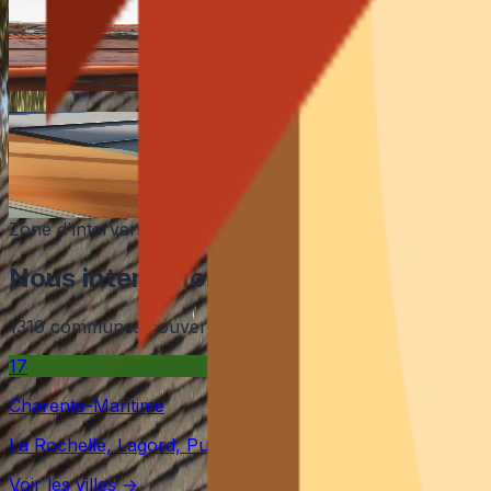
Réparation rapide de toiture en tuiles ou ardoise : remplac
En savoir plus
Couverture et toiture neuve
Pose de toiture neuve en tuiles, ardoise ou bac acier, de
En savoir plus
Zone d'intervention
Nous intervenons dans
12
départeme
1310
communes couvertes. Notre équipe se déplace rapide
17
Charente-Maritime
La Rochelle, Lagord, Puilboreau
Voir les villes →