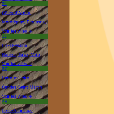
22
Côtes-d'Armor
Merdrignac, Plouasne, Plumieux
Voir les villes →
35
Ille-et-Vilaine
Rennes, Bruz, Vitré
Voir les villes →
37
Indre-et-Loire
Candes-Saint-Martin
Voir les villes →
44
Loire-Atlantique