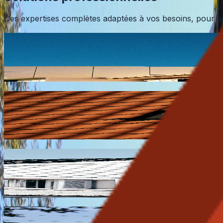
Des expertises complètes adaptées à vos besoins, pour par
Bardage de façade
Habillage de façade en bois, PVC ou composite, protection
En savoir plus
Pose et remplacement de Velux
Création de fenêtres de toit et remplacement de Velux : co
En savoir plus
Isolation de toiture et combles
Isolation thermique de vos combles perdus et rampants, am
En savoir plus
Rénovation de toiture