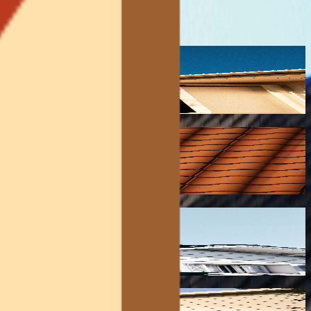
ison.
.
res énergétiques.